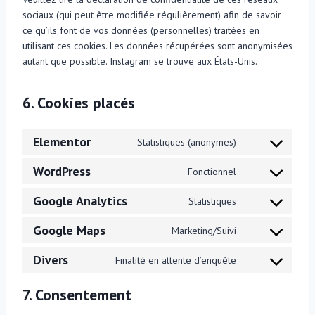
sociaux (qui peut être modifiée régulièrement) afin de savoir
ce qu’ils font de vos données (personnelles) traitées en
utilisant ces cookies. Les données récupérées sont anonymisées
autant que possible. Instagram se trouve aux États-Unis.
6. Cookies placés
Elementor
Statistiques (anonymes)
C
o
WordPress
Fonctionnel
C
n
o
s
Google Analytics
Statistiques
C
n
e
o
s
n
Google Maps
Marketing/Suivi
C
n
e
t
o
s
n
t
Divers
Finalité en attente d’enquête
C
n
e
t
o
o
s
n
t
s
7. Consentement
n
e
t
o
e
s
n