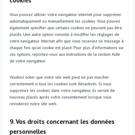
cookies
s
t
e
t
i
t
i
Vous pouvez utiliser votre navigateur internet pour supprimer
c
i
q
automatiquement ou manuellement les cookies. Vous pouvez
s
n
u
également spécifier que certains cookies ne peuvent pas être
g
e
placés. Une autre option consiste à modifier les réglages de
s
votre navigateur Internet afin que vous receviez un message à
chaque fois qu’un cookie est placé. Pour plus d’informations sur
ces options, reportez-vous aux instructions de la section Aide
de votre navigateur.
Veuillez noter que notre site web peut ne pas marcher
correctement si tous les cookies sont désactivés. Si vous
supprimez les cookies dans votre navigateur, ils seront de
nouveau placés après votre consentement lorsque vous
revisiterez notre site web.
9. Vos droits concernant les données
personnelles