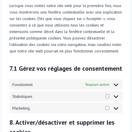
t
s
r
Lorsque vous visitez notre site web pour la première fois, nous
e
t
o
e
v
vous montrerons une fenêtre contextuelle avec une explication
n
t
s
r
i
sur les cookies. Dès que vous cliquez sur « Accepter », vous
t
o
e
v
c
consentez à ce que nous utilisions tous les cookies et
t
s
r
i
e
extensions comme décrit dans la fenêtre contextuelle et la
o
e
v
c
e
présente politiquede cookies. Vous pouvez désactiver
s
r
i
e
l
l’utilisation des cookies via votre navigateur, mais veuillez noter
e
v
c
w
e
que notre site web pourrait ne plus fonctionner correctement.
r
i
e
o
m
v
c
g
r
e
i
e
o
d
n
7.1 Gérez vos réglages de consentement
c
g
o
p
t
e
o
g
r
o
d
o
Fonctionnel
l
Toujours activé
e
r
i
g
e
s
Statistiques
v
l
-
s
S
e
e
a
t
Marketing
r
-
n
M
a
s
m
a
a
t
8. Activer/désactiver et supprimer les
a
l
r
i
p
y
k
s