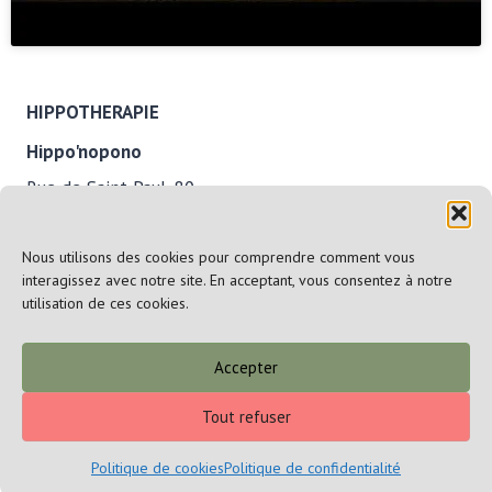
HIPPOTHERAPIE
Hippo'nopono
Rue de Saint-Paul, 80
1457 Walhain
Nous utilisons des cookies pour comprendre comment vous
interagissez avec notre site. En acceptant, vous consentez à notre
utilisation de ces cookies.
SHIATSU EQUIN, HUMAIN ET REIKI
rayon de 50 km autour de Wavre -
Possibilités de
Accepter
déplacement élargi sous condition
Tout refuser
Politique de cookies
Politique de confidentialité